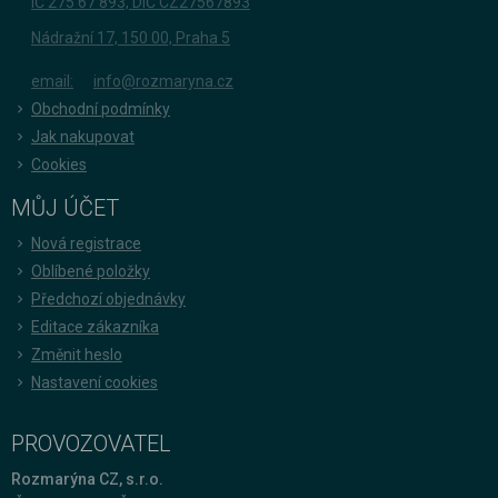
IČ 275 67 893, DIČ CZ27567893
Nádražní 17, 150 00, Praha 5
email:
info@rozmaryna.cz
Obchodní podmínky
Jak nakupovat
Cookies
MŮJ ÚČET
Nová registrace
Oblíbené položky
Předchozí objednávky
Editace zákazníka
Změnit heslo
Nastavení cookies
PROVOZOVATEL
Rozmarýna CZ, s.r.o.