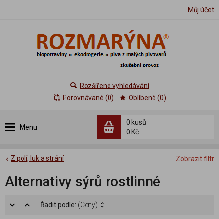
Můj účet
Rozšířené vyhledávání
Porovnávané (0)
Oblíbené (0)
0 kusů
Menu
0 Kč
Z polí, luk a strání
Zobrazit filtr
Alternativy sýrů rostlinné
Řadit podle:
(Ceny)