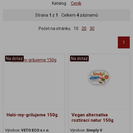
Katalog
Ceník
Strana
1
z
1
Celkem
4
záznamů
Počet na stránku
10
20
30
1
Na dotaz
Na dotaz
Haló-my-grilujeme 150g
Vegan alternativa
roztírací natur 150g
Výrobce:
VETO ECO s.r.o.
Výrobce:
Simply V