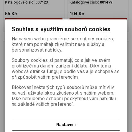
Katalogové číslo:
007423
Katalogové číslo:
001479
55 Kč
104 Kč
Koupit
Koupit
Souhlas s využitím souborů cookies
Na našem webu pracujeme se soubory cookies,
které nám pomáhají zkvalitnit naše služby a
Na dotaz
Na dotaz
personalizovat nabídky.
Soubory cookies si pamatují, co a jak ve svém
prohlížeči na daném zařízení děláte. Díky tomu
webová stránka funguje podle vás a je schopná se
přizpůsobit vašim preferencím.
Blokování některých typů souborů může mít vliv
na vaši uživatelskou zkušenost s naším webem,
také nebudeme schopni poskytnout vám nabídku
Vegan alternativa plátkový
Vegan alternativa plátkový
na základě vašich preferencí.
natur 150g
s ořechy 150g
Výrobce:
Simply V
Výrobce:
Simply V
Katalogové číslo:
002450
Katalogové číslo:
007424
Nastavení