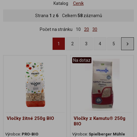
Katalog
Ceník
Strana
1
z
6
Celkem
58
záznamů
Počet na stránku
10
20
30
1
2
3
4
5
Na dotaz
Vločky žitné 250g BIO
Vločky z Kamutu® 250g
BIO
Výrobce:
PRO-BIO
Výrobce:
Spielberger Mühle