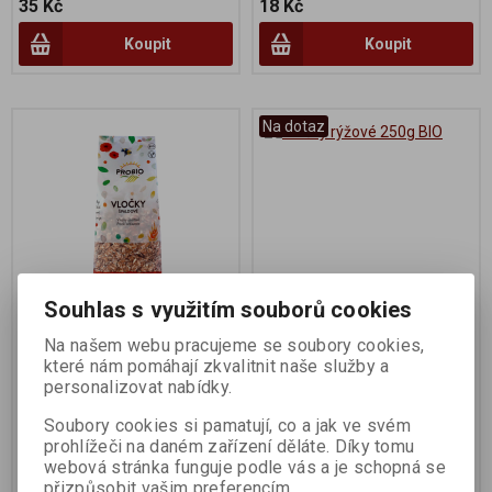
35 Kč
18 Kč
Koupit
Koupit
Na dotaz
Souhlas s využitím souborů cookies
Vločky špaldové 250g BIO
Vločky rýžové 250g BIO
Na našem webu pracujeme se soubory cookies,
které nám pomáhají zkvalitnit naše služby a
personalizovat nabídky.
Výrobce:
PRO-BIO
Výrobce:
bio nebio s.r.o.
Katalogové číslo:
001385
Katalogové číslo:
004463
Soubory cookies si pamatují, co a jak ve svém
prohlížeči na daném zařízení děláte. Díky tomu
33 Kč
50 Kč
webová stránka funguje podle vás a je schopná se
přizpůsobit vašim preferencím.
Koupit
Koupit