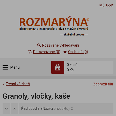
Můj účet
Rozšířené vyhledávání
Porovnávané (0)
Oblíbené (0)
0 kusů
Menu
0 Kč
Trvanlivé zboží
Zobrazit filtr
Granoly, vločky, kaše
Řadit podle:
(Názvu produktu)