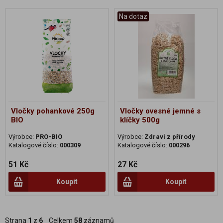
Na dotaz
Vločky pohankové 250g
Vločky ovesné jemné s
BIO
klíčky 500g
Výrobce:
PRO-BIO
Výrobce:
Zdraví z přírody
Katalogové číslo:
000309
Katalogové číslo:
000296
51 Kč
27 Kč
Koupit
Koupit
Strana
1
z
6
Celkem
58
záznamů