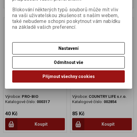
Blokování některých typů souborů může mít vliv
na vaši uživatelskou zkušenost s naším webem,
také nebudeme schopni poskytnout vám nabídku
na základě vašich preferencí.
Nastavení
Odmítnout vše
Přijmout všechny cookies
Vločky rýžové 200g BIO
Vločky quinoa 250g BIO
Výrobce:
PRO-BIO
Výrobce:
COUNTRY LIFE s.r.o.
Katalogové číslo:
000317
Katalogové číslo:
002854
40 Kč
85 Kč
Koupit
Koupit