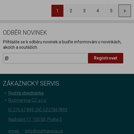
1
2
3
4
5
ODBĚR NOVINEK
Přihlašte se k odběru novinek a buďte informováni o novinkách,
akcích a soutěžích.
Registrovat
ZÁKAZNICKÝ SERVIS
Rychlá objednávka
Rozmarýna CZ, s.r.o.
IČ 275 67 893, DIČ CZ27567893
Nádražní 17, 150 00, Praha 5
email:
info@rozmaryna.cz