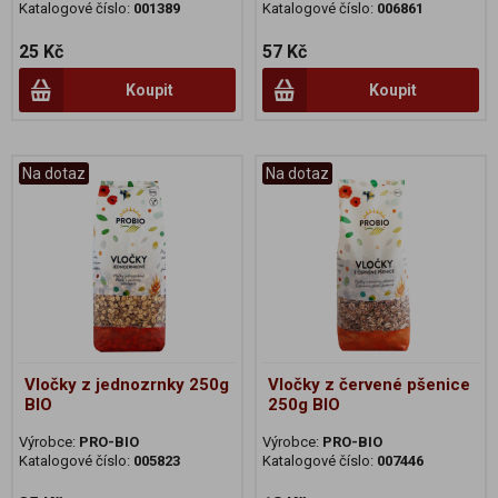
Katalogové číslo:
001389
Katalogové číslo:
006861
25 Kč
57 Kč
Koupit
Koupit
Na dotaz
Na dotaz
Vločky z jednozrnky 250g
Vločky z červené pšenice
BIO
250g BIO
Výrobce:
PRO-BIO
Výrobce:
PRO-BIO
Katalogové číslo:
005823
Katalogové číslo:
007446