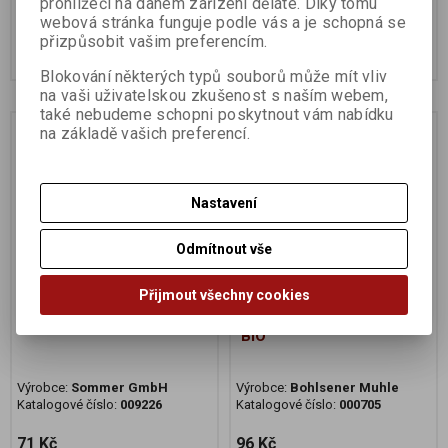
prohlížeči na daném zařízení děláte. Díky tomu
69 Kč
45 Kč
webová stránka funguje podle vás a je schopná se
přizpůsobit vašim preferencím.
Koupit
Koupit
Blokování některých typů souborů může mít vliv
na vaši uživatelskou zkušenost s naším webem,
také nebudeme schopni poskytnout vám nabídku
Na dotaz
Na dotaz
na základě vašich preferencí.
Nastavení
Odmítnout vše
Přijmout všechny cookies
Snacks olivové 150g BIO
Snackebrot sýrový 200g
BIO
Výrobce:
Sommer GmbH
Výrobce:
Bohlsener Muhle
Katalogové číslo:
009226
Katalogové číslo:
000705
71 Kč
96 Kč