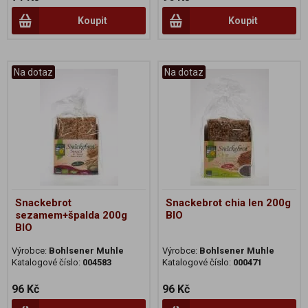
Koupit
Koupit
Na dotaz
Na dotaz
Snackebrot
Snackebrot chia len 200g
sezamem+špalda 200g
BIO
BIO
Výrobce:
Bohlsener Muhle
Výrobce:
Bohlsener Muhle
Katalogové číslo:
004583
Katalogové číslo:
000471
96 Kč
96 Kč