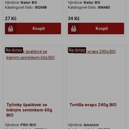
Výrobce:
Natur BG
Výrobce:
Natur BG
Katalogové číslo:
002688
Katalogové číslo:
006483
27 Kč
34 Kč
Koupit
Koupit
Na dotaz
Na dotaz
Tyčinky špaldové se
Tortilla wraps 240g BIO
lněným semínkem 60g
BIO
Výrobce:
PRO-BIO
Výrobce:
Amaizin