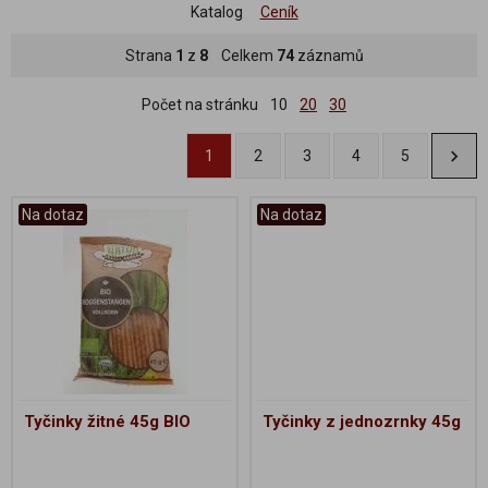
Katalog
Ceník
Strana
1
z
8
Celkem
74
záznamů
Počet na stránku
10
20
30
1
2
3
4
5
Na dotaz
Na dotaz
Tyčinky žitné 45g BIO
Tyčinky z jednozrnky 45g