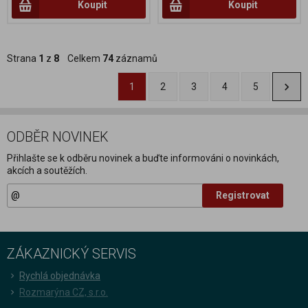
Koupit
Koupit
Strana
1
z
8
Celkem
74
záznamů
1
2
3
4
5
ODBĚR NOVINEK
Přihlašte se k odběru novinek a buďte informováni o novinkách,
akcích a soutěžích.
Registrovat
ZÁKAZNICKÝ SERVIS
Rychlá objednávka
Rozmarýna CZ, s.r.o.