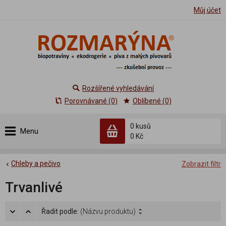
Můj účet
Rozšířené vyhledávání
Porovnávané (0)
Oblíbené (0)
0 kusů
Menu
0 Kč
Chleby a pečivo
Zobrazit filtr
Trvanlivé
Řadit podle:
(Názvu produktu)