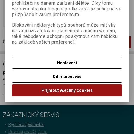
prohlížeči na daném zařízení děláte. Díky tomu
76 Kč
webová stránka funguje podle vás a je schopná se
přizpůsobit vašim preferencím.
Koupit
Blokování některých typů souborů může mít vliv
na vaši uživatelskou zkušenost s naším webem,
také nebudeme schopni poskytnout vám nabídku
na základě vašich preferencí.
Strana
1
z
1
Celkem
1
záznamů
1
Nastavení
ODBĚR NOVINEK
Přihlašte se k odběru novinek a buďte informováni o novinkách,
Odmítnout vše
akcích a soutěžích.
Registrovat
Přijmout všechny cookies
ZÁKAZNICKÝ SERVIS
Rychlá objednávka
Rozmarýna CZ, s.r.o.