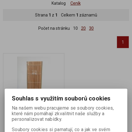
Katalog
Ceník
Strana
1
z
1
Celkem
1
záznamů
Počet na stránku
10
20
30
1
Souhlas s využitím souborů cookies
Na našem webu pracujeme se soubory cookies,
které nám pomáhají zkvalitnit naše služby a
Rohožka na Sushi
personalizovat nabídky.
Výrobce:
SUNFOOD s.r.o.
Soubory cookies si pamatují, co a jak ve svém
Katalogové číslo:
000424