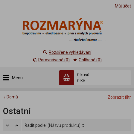
Můj účet
Rozšířené vyhledávání
Porovnávané (0)
Oblíbené (0)
0 kusů
Menu
0 Kč
Domů
Zobrazit filtr
Ostatní
Řadit podle:
(Názvu produktu)