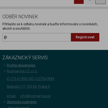
ODBĚR NOVINEK
Přihlašte se k odběru novinek a buďte informováni o novinkách,
akcích a soutěžích.
Registrovat
ZÁKAZNICKÝ SERVIS
Rychlá objednávka
Rozmarýna CZ, s.r.o.
IČ 275 67 893, DIČ CZ27567893
Nádražní 17, 150 00, Praha 5
email:
info@rozmaryna.cz
Obchodní podmínky
Jak nakupovat