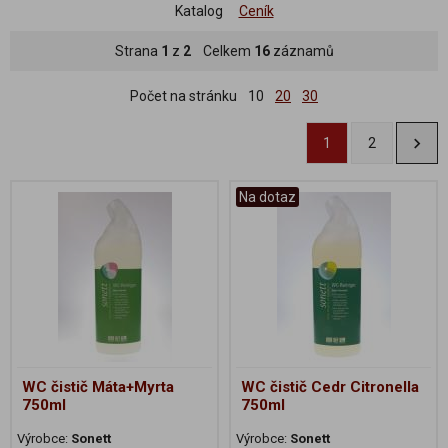
Katalog
Ceník
Strana
1
z
2
Celkem
16
záznamů
Počet na stránku
10
20
30
1
2
Na dotaz
WC čistič Máta+Myrta
WC čistič Cedr Citronella
750ml
750ml
Výrobce:
Sonett
Výrobce:
Sonett