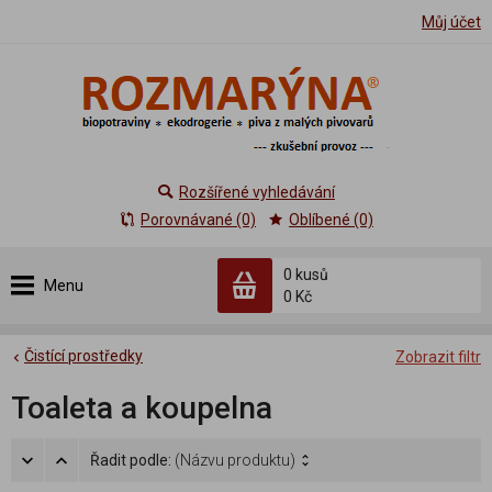
Můj účet
Rozšířené vyhledávání
Porovnávané (0)
Oblíbené (0)
0 kusů
Menu
0 Kč
Čistící prostředky
Zobrazit filtr
Toaleta a koupelna
Řadit podle:
(Názvu produktu)