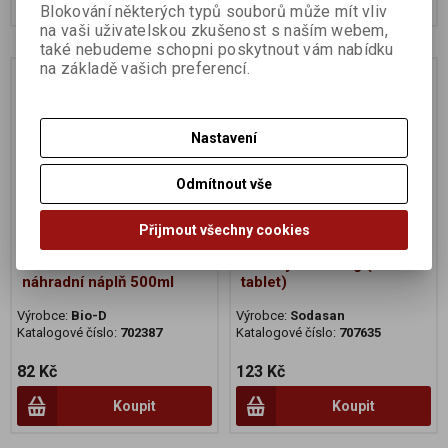
Blokování některých typů souborů může mít vliv
na vaši uživatelskou zkušenost s naším webem,
také nebudeme schopni poskytnout vám nabídku
na základě vašich preferencí.
Na dotaz
Na dotaz
Nastavení
Odmítnout vše
Přijmout všechny cookies
Uni čistič s desinfekcí
Tablety WC 375g (15
náhradní náplň 500ml
tablet)
Výrobce:
Bio-D
Výrobce:
Sodasan
Katalogové číslo:
702387
Katalogové číslo:
707635
82 Kč
123 Kč
Koupit
Koupit