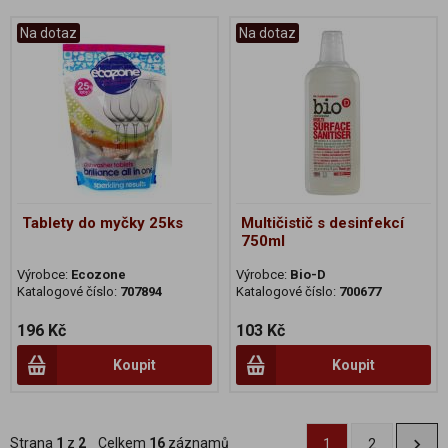
Na dotaz
Na dotaz
Tablety do myčky 25ks
Multičistič s desinfekcí
750ml
Výrobce:
Ecozone
Výrobce:
Bio-D
Katalogové číslo:
707894
Katalogové číslo:
700677
196 Kč
103 Kč
Koupit
Koupit
Strana
1
z
2
Celkem
16
záznamů
1
2