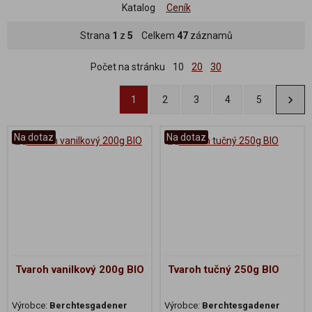
Katalog
Ceník
Strana
1
z
5
Celkem
47
záznamů
Počet na stránku
10
20
30
1
2
3
4
5
Na dotaz
Na dotaz
Tvaroh vanilkový 200g BIO
Tvaroh tučný 250g BIO
Výrobce:
Berchtesgadener
Výrobce:
Berchtesgadener