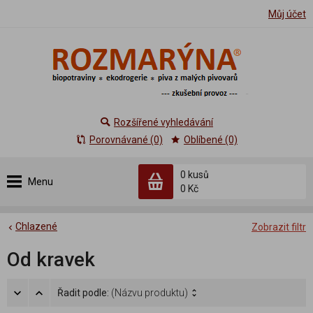
Můj účet
Rozšířené vyhledávání
Porovnávané (0)
Oblíbené (0)
0 kusů
Menu
0 Kč
Chlazené
Zobrazit filtr
Od kravek
Řadit podle:
(Názvu produktu)