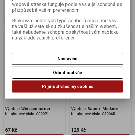
49 Kč
37 Kč
webová stránka funguje podle vás a je schopná se
přizpůsobit vašim preferencím.
Koupit
Koupit
Blokování některých typů souborů může mít vliv
na vaši uživatelskou zkušenost s naším webem,
také nebudeme schopni poskytnout vám nabídku
Na dotaz
Na dotaz
na základě vašich preferencí.
Nastavení
Odmítnout vše
Přijmout všechny cookies
Tiramisu 100g BIO
Syrečky 200g BIO
Výrobce:
Weissenhorner
Výrobce:
Bauern Molkerei
Katalogové číslo:
009971
Katalogové číslo:
030065
67 Kč
125 Kč