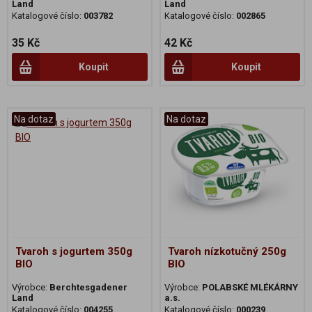
Land
Land
Katalogové číslo:
003782
Katalogové číslo:
002865
35 Kč
42 Kč
Koupit
Koupit
Na dotaz
Na dotaz
Tvaroh s jogurtem 350g
Tvaroh nízkotučný 250g
BIO
BIO
Výrobce:
Berchtesgadener
Výrobce:
POLABSKÉ MLÉKÁRNY
Land
a.s.
Katalogové číslo:
004255
Katalogové číslo:
000239