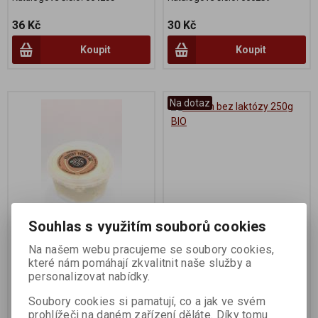
36 Kč
30 Kč
Koupit
Koupit
Na dotaz
Souhlas s využitím souborů cookies
Tvaroh kravský 200g BIO
Tvaroh bez laktózy 250g
Na našem webu pracujeme se soubory cookies,
BIO
které nám pomáhají zkvalitnit naše služby a
Výrobce:
Jakub Laušman
Výrobce:
Berchtesgadener
personalizovat nabídky.
Land
Katalogové číslo:
003040
Katalogové číslo:
006860
Soubory cookies si pamatují, co a jak ve svém
prohlížeči na daném zařízení děláte. Díky tomu