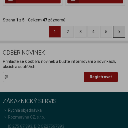
Strana
1
z
5
Celkem
47
záznamů
1
2
3
4
5
ODBĚR NOVINEK
Přihlašte se k odběru novinek a buďte informováni o novinkách,
akcích a soutěžích.
Registrovat
ZÁKAZNICKÝ SERVIS
Rychlá objednávka
Rozmarýna CZ, s.r.o.
IČ 275 67 893, DIČ CZ27567893