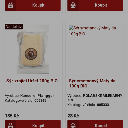
Koupit
Koupit
Na dotaz
Sýr zrající Urfel 200g BIO
Sýr smetanový Matylda
100g BIO
Výrobce:
Kaeserei Plangger
Výrobce:
POLABSKÉ MLÉKÁRNY
a.s.
Katalogové číslo:
006845
Katalogové číslo:
005333
135 Kč
28 Kč
Koupit
Koupit