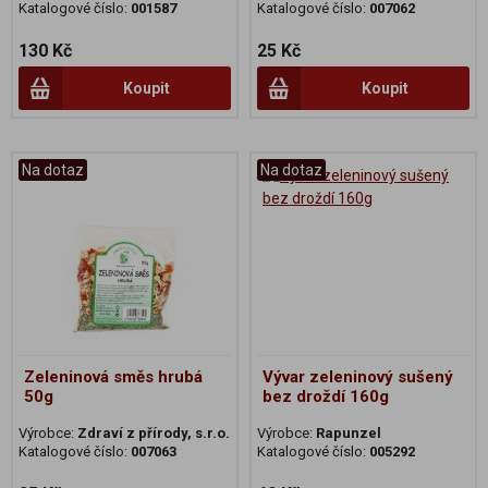
Katalogové číslo:
001587
Katalogové číslo:
007062
130 Kč
25 Kč
Koupit
Koupit
Na dotaz
Na dotaz
Zeleninová směs hrubá
Vývar zeleninový sušený
50g
bez droždí 160g
Výrobce:
Zdraví z přírody, s.r.o.
Výrobce:
Rapunzel
Katalogové číslo:
007063
Katalogové číslo:
005292