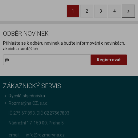
1
2
3
4
ODBĚR NOVINEK
Přihlašte se k odběru novinek a buďte informováni o novinkách,
akcích a soutěžích.
Registrovat
ZÁKAZNICKÝ SERVIS
Rychlá objednávka
Rozmarýna CZ, s.r.o.
IČ 275 67 893, DIČ CZ27567893
Nádražní 17, 150 00, Praha 5
email:
info@rozmaryna.cz