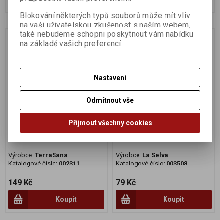
Blokování některých typů souborů může mít vliv
na vaši uživatelskou zkušenost s naším webem,
také nebudeme schopni poskytnout vám nabídku
Na dotaz
Na dotaz
na základě vašich preferencí.
Nastavení
Odmítnout vše
Přijmout všechny cookies
Pesto Verde 180g BIO
Pesto verde 130g BIO
Výrobce:
TerraSana
Výrobce:
La Selva
Katalogové číslo:
002311
Katalogové číslo:
003508
149 Kč
79 Kč
Koupit
Koupit