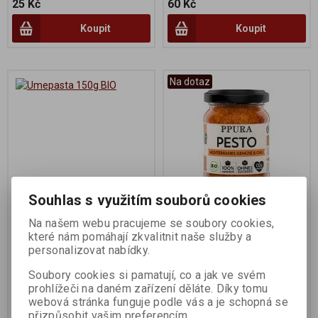
25 Kč
60 Kč
Koupit
Koupit
Na dotaz
Souhlas s využitím souborů cookies
Umepasta 150g BIO
Pesto zeleninové
Na našem webu pracujeme se soubory cookies,
středozemní 120g BIO
které nám pomáhají zkvalitnit naše služby a
personalizovat nabídky.
Výrobce:
Muso
Výrobce:
Ppura
Katalogové číslo:
002188
Katalogové číslo:
007761
Soubory cookies si pamatují, co a jak ve svém
prohlížeči na daném zařízení děláte. Díky tomu
230 Kč
86 Kč
webová stránka funguje podle vás a je schopná se
přizpůsobit vašim preferencím.
Koupit
Koupit