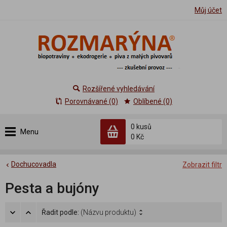
Můj účet
Rozšířené vyhledávání
Porovnávané (0)
Oblíbené (0)
0 kusů
Menu
0 Kč
Dochucovadla
Zobrazit filtr
Pesta a bujóny
Řadit podle:
(Názvu produktu)