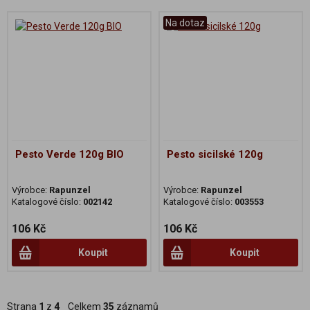
Na dotaz
Pesto Verde 120g BIO
Pesto sicilské 120g
Výrobce:
Rapunzel
Výrobce:
Rapunzel
Katalogové číslo:
002142
Katalogové číslo:
003553
106 Kč
106 Kč
Koupit
Koupit
Strana
1
z
4
Celkem
35
záznamů