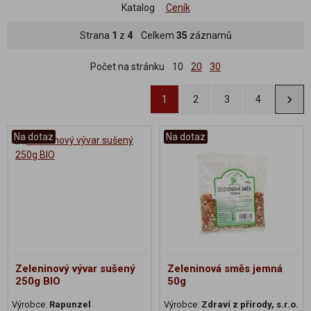
Katalog
Ceník
Strana
1
z
4
Celkem
35
záznamů
Počet na stránku
10
20
30
1
2
3
4
Na dotaz
Na dotaz
Zeleninový vývar sušený
Zeleninová směs jemná
250g BIO
50g
Výrobce:
Rapunzel
Výrobce:
Zdraví z přírody, s.r.o.