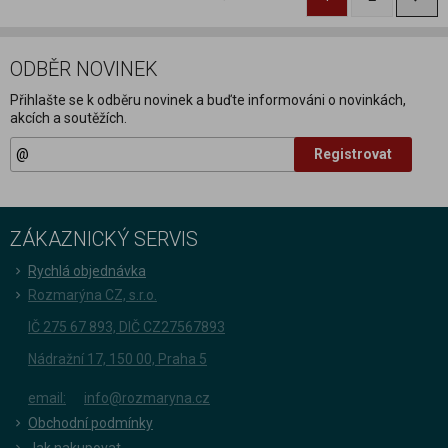
ODBĚR NOVINEK
Přihlašte se k odběru novinek a buďte informováni o novinkách,
akcích a soutěžích.
Registrovat
ZÁKAZNICKÝ SERVIS
Rychlá objednávka
Rozmarýna CZ, s.r.o.
IČ 275 67 893, DIČ CZ27567893
Nádražní 17, 150 00, Praha 5
email:
info@rozmaryna.cz
Obchodní podmínky
Jak nakupovat