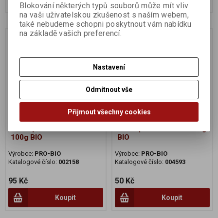
Blokování některých typů souborů může mít vliv
na vaši uživatelskou zkušenost s naším webem,
také nebudeme schopni poskytnout vám nabídku
na základě vašich preferencí.
Na dotaz
Nastavení
Odmítnout vše
Přijmout všechny cookies
Kafe špaldové s cikorkou
Kafe špaldové mleté 300g
100g BIO
BIO
Výrobce:
PRO-BIO
Výrobce:
PRO-BIO
Katalogové číslo:
002158
Katalogové číslo:
004593
95 Kč
50 Kč
Koupit
Koupit