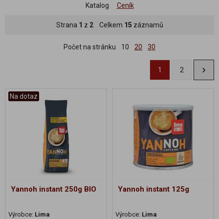
Katalog
Ceník
Strana
1
z
2
Celkem
15
záznamů
Počet na stránku
10
20
30
1
2
Na dotaz
Yannoh instant 250g BIO
Yannoh instant 125g
Výrobce:
Lima
Výrobce:
Lima