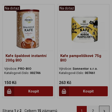
Na dotaz
Na dotaz
Kafe špaldové instantní
Kafe pampeliškové 75g
200g BIO
BIO
Výrobce:
PRO-BIO
Výrobce:
Sonnentor s.r.o.
Katalogové číslo:
002746
Katalogové číslo:
007461
150 Kč
263 Kč
Koupit
Koupit
Strana
1
z
2
Celkem
15
záznamů
1
2