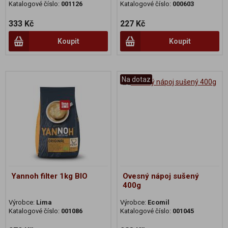
Katalogové číslo:
001126
Katalogové číslo:
000603
333 Kč
227 Kč
Koupit
Koupit
Na dotaz
Yannoh filter 1kg BIO
Ovesný nápoj sušený
400g
Výrobce:
Lima
Výrobce:
Ecomil
Katalogové číslo:
001086
Katalogové číslo:
001045