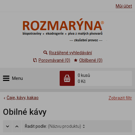
Můj účet
Rozšířené vyhledávání
Porovnávané (0)
Oblíbené (0)
0 kusů
Menu
0 Kč
Čaje, kávy, kakao
Zobrazit filtr
Obilné kávy
Řadit podle:
(Názvu produktu)