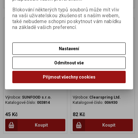
Blokování některých typů souborů může mít vliv
na vaši uživatelskou zkušenost s naším webem,
také nebudeme schopni poskytnout vám nabídku
Na dotaz
na základě vašich preferencí.
Nastavení
Odmítnout vše
Přijmout všechny cookies
Tofu speciál 370g/220g
Tofu hedvábné 300g BIO
sklo
Výrobce:
SUNFOOD s.r.o.
Výrobce:
Clearspring Ltd.
Katalogové číslo:
003814
Katalogové číslo:
006930
45 Kč
82 Kč
Koupit
Koupit