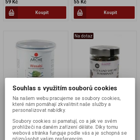
59 Kč
55 Kč
Koupit
Koupit
Na dotaz
Souhlas s využitím souborů cookies
Wasabi prášek 25g BIO
Wakame a Shiitake v
Na našem webu pracujeme se soubory cookies,
marinádě 160g/112g
které nám pomáhají zkvalitnit naše služby a
personalizovat nabídky.
Výrobce:
Arche
Výrobce:
Algamar
Katalogové číslo:
007770
Katalogové číslo:
006686
Soubory cookies si pamatují, co a jak ve svém
prohlížeči na daném zařízení děláte. Díky tomu
195 Kč
162 Kč
webová stránka funguje podle vás a je schopná se
přizpůsobit vašim preferencím.
Koupit
Koupit