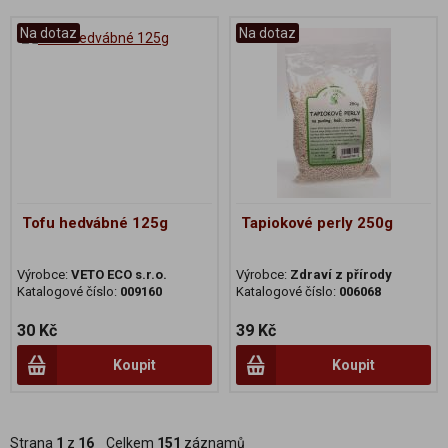
Na dotaz
Na dotaz
Tofu hedvábné 125g
Tapiokové perly 250g
Výrobce:
VETO ECO s.r.o.
Výrobce:
Zdraví z přírody
Katalogové číslo:
009160
Katalogové číslo:
006068
30 Kč
39 Kč
Koupit
Koupit
Strana
1
z
16
Celkem
151
záznamů