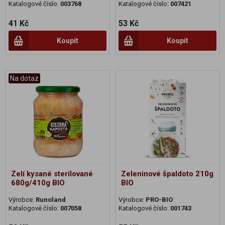
Katalogové číslo:
003768
Katalogové číslo:
007421
41 Kč
53 Kč
Koupit
Koupit
Na dotaz
Zelí kysané sterilované
Zeleninové špaldoto 210g
680g/410g BIO
BIO
Výrobce:
Runoland
Výrobce:
PRO-BIO
Katalogové číslo:
007058
Katalogové číslo:
001743