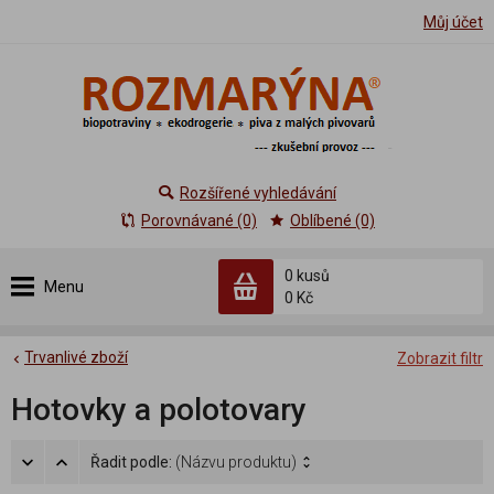
Můj účet
Rozšířené vyhledávání
Porovnávané (0)
Oblíbené (0)
0 kusů
Menu
0 Kč
Trvanlivé zboží
Zobrazit filtr
Hotovky a polotovary
Řadit podle:
(Názvu produktu)