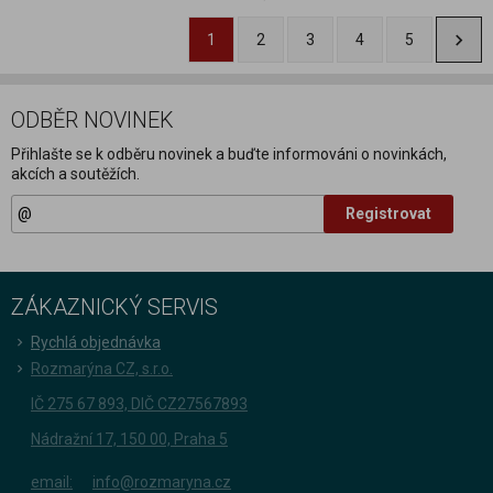
1
2
3
4
5
ODBĚR NOVINEK
Přihlašte se k odběru novinek a buďte informováni o novinkách,
akcích a soutěžích.
Registrovat
ZÁKAZNICKÝ SERVIS
Rychlá objednávka
Rozmarýna CZ, s.r.o.
IČ 275 67 893, DIČ CZ27567893
Nádražní 17, 150 00, Praha 5
email:
info@rozmaryna.cz