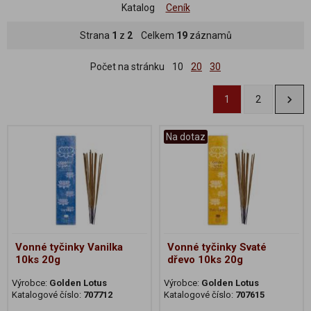
Katalog
Ceník
Strana
1
z
2
Celkem
19
záznamů
Počet na stránku
10
20
30
1
2
Na dotaz
Vonné tyčinky Vanilka
Vonné tyčinky Svaté
10ks 20g
dřevo 10ks 20g
Výrobce:
Golden Lotus
Výrobce:
Golden Lotus
Katalogové číslo:
707712
Katalogové číslo:
707615