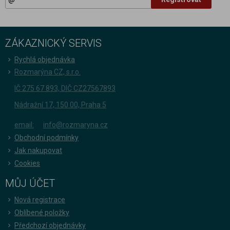
ZÁKAZNICKÝ SERVIS
Rychlá objednávka
Rozmarýna CZ, s.r.o.
IČ 275 67 893, DIČ CZ27567893
Nádražní 17, 150 00, Praha 5
email:
info@rozmaryna.cz
Obchodní podmínky
Jak nakupovat
Cookies
MŮJ ÚČET
Nová registrace
Oblíbené položky
Předchozí objednávky