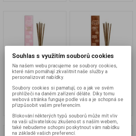
Souhlas s využitím souborů cookies
Vonné tyčinky Růže 10ks
Vonné tyčinky Patchouli
Na našem webu pracujeme se soubory cookies,
20g
10ks 20g
které nám pomáhají zkvalitnit naše služby a
personalizovat nabídky.
Výrobce:
Golden Lotus
Výrobce:
Golden Lotus
Katalogové číslo:
707614
Katalogové číslo:
707917
Soubory cookies si pamatují, co a jak ve svém
prohlížeči na daném zařízení děláte. Díky tomu
105 Kč
105 Kč
webová stránka funguje podle vás a je schopná se
přizpůsobit vašim preferencím.
Koupit
Koupit
Blokování některých typů souborů může mít vliv
na vaši uživatelskou zkušenost s naším webem,
také nebudeme schopni poskytnout vám nabídku
Na dotaz
Na dotaz
na základě vašich preferencí.