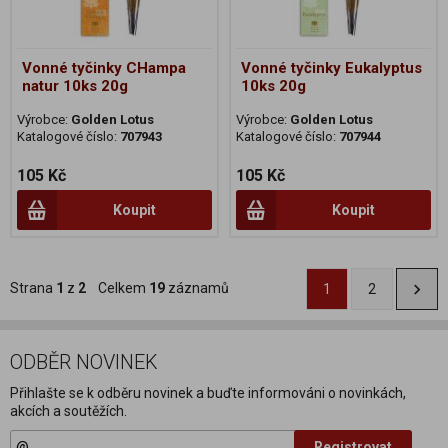
Vonné tyčinky CHampa
Vonné tyčinky Eukalyptus
natur 10ks 20g
10ks 20g
Výrobce:
Golden Lotus
Výrobce:
Golden Lotus
Katalogové číslo:
707943
Katalogové číslo:
707944
105 Kč
105 Kč
Koupit
Koupit
Strana
1
z
2
Celkem
19
záznamů
1
2
ODBĚR NOVINEK
Přihlašte se k odběru novinek a buďte informováni o novinkách,
akcích a soutěžích.
Registrovat