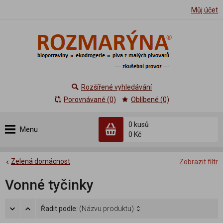
Můj účet
Rozšířené vyhledávání
Porovnávané (0)
Oblíbené (0)
0 kusů
Menu
0 Kč
Zelená domácnost
Zobrazit filtr
Vonné tyčinky
Řadit podle:
(Názvu produktu)