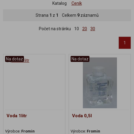
Katalog
Ceník
Strana
1
z
1
Celkem
9
záznamů
Počet na stránku
10
20
30
1
Na dotaz
Na dotaz
Voda 1litr
Voda 0,5l
Výrobce:
Fromin
Výrobce:
Fromin