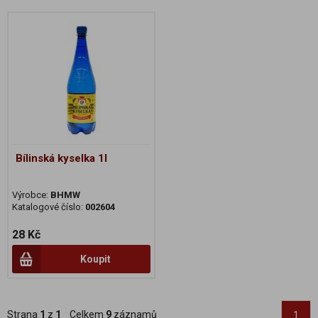
Bílinská kyselka 1l
Výrobce:
BHMW
Katalogové číslo:
002604
28 Kč
Koupit
Strana
1
z
1
Celkem
9
záznamů
1