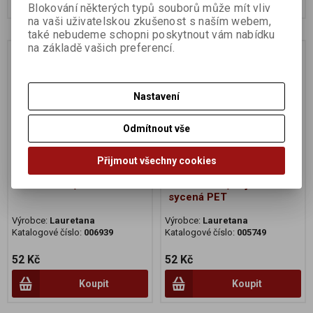
Blokování některých typů souborů může mít vliv
na vaši uživatelskou zkušenost s naším webem,
také nebudeme schopni poskytnout vám nabídku
na základě vašich preferencí.
Na dotaz
Na dotaz
Nastavení
Odmítnout vše
Přijmout všechny cookies
Lauretana 1,5L Natur PET
Lauretana 1,5L jemně
sycená PET
Výrobce:
Lauretana
Výrobce:
Lauretana
Katalogové číslo:
006939
Katalogové číslo:
005749
52 Kč
52 Kč
Koupit
Koupit