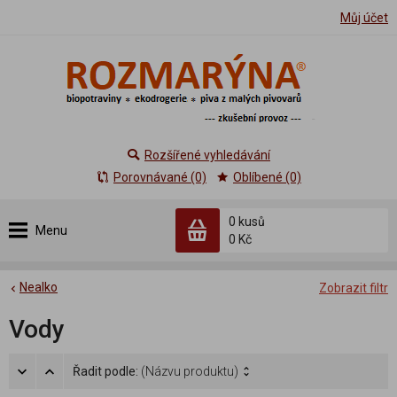
Můj účet
Rozšířené vyhledávání
Porovnávané (0)
Oblíbené (0)
0 kusů
Menu
0 Kč
Nealko
Zobrazit filtr
Vody
Řadit podle:
(Názvu produktu)