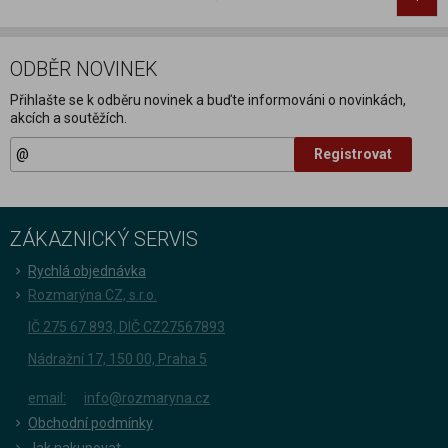
ODBĚR NOVINEK
Přihlašte se k odběru novinek a buďte informováni o novinkách,
akcích a soutěžích.
Registrovat
ZÁKAZNICKÝ SERVIS
Rychlá objednávka
Rozmarýna CZ, s.r.o.
IČ 275 67 893, DIČ CZ27567893
Nádražní 17, 150 00, Praha 5
email:
info@rozmaryna.cz
Obchodní podmínky
Jak nakupovat