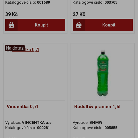
Katalogové číslo:
001689
Katalogové číslo:
003705
39 Kč
27 Kč
Koupit
Koupit
Na dotaz
Vincentka 0,7l
Rudolfův pramen 1,5l
Výrobce:
VINCENTKA a.s.
Výrobce:
BHMW
Katalogové číslo:
000281
Katalogové číslo:
005855