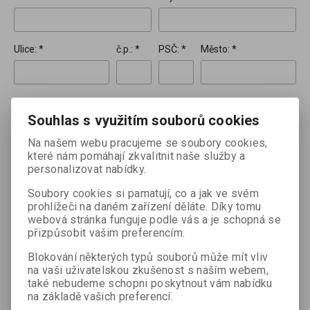
Ulice: *
č.p.: *
PSČ: *
Město: *
Země:
Souhlas s využitím souborů cookies
Na našem webu pracujeme se soubory cookies,
Telefon: *
E-mail: *
které nám pomáhají zkvalitnit naše služby a
personalizovat nabídky.
Soubory cookies si pamatují, co a jak ve svém
prohlížeči na daném zařízení děláte. Díky tomu
webová stránka funguje podle vás a je schopná se
Dodací adresa
přizpůsobit vašim preferencím.
Jméno:
Příjmení:
Blokování některých typů souborů může mít vliv
na vaši uživatelskou zkušenost s naším webem,
také nebudeme schopni poskytnout vám nabídku
Ulice:
č.p.:
PSČ:
Město:
na základě vašich preferencí.