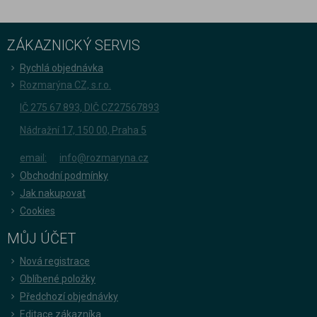
ZÁKAZNICKÝ SERVIS
Rychlá objednávka
Rozmarýna CZ, s.r.o.
IČ 275 67 893, DIČ CZ27567893
Nádražní 17, 150 00, Praha 5
email:
info@rozmaryna.cz
Obchodní podmínky
Jak nakupovat
Cookies
MŮJ ÚČET
Nová registrace
Oblíbené položky
Předchozí objednávky
Editace zákazníka