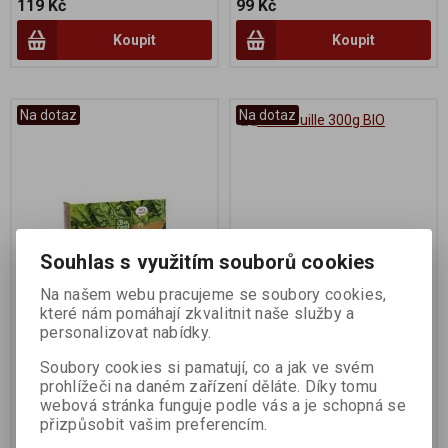
119 Kč
99 Kč
Koupit
Koupit
Na dotaz
Na dotaz
Souhlas s využitím souborů cookies
Na našem webu pracujeme se soubory cookies,
Špenát mražený 300g BIO
Ratatouille 300g BIO
které nám pomáhají zkvalitnit naše služby a
personalizovat nabídky.
Výrobce:
Bio Cool
Výrobce:
BioPolar
Soubory cookies si pamatují, co a jak ve svém
Katalogové číslo:
006889
Katalogové číslo:
007569
prohlížeči na daném zařízení děláte. Díky tomu
webová stránka funguje podle vás a je schopná se
52 Kč
114 Kč
přizpůsobit vašim preferencím.
Koupit
Koupit