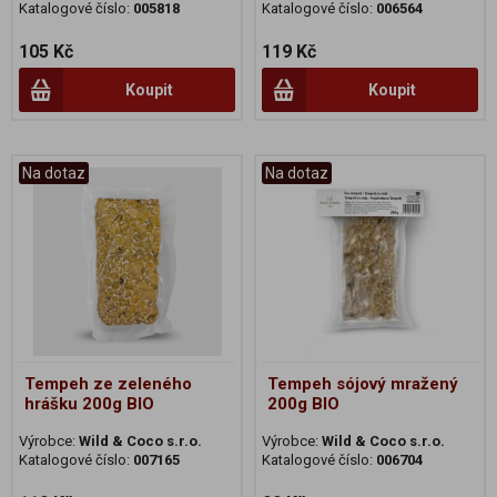
Katalogové číslo:
005818
Katalogové číslo:
006564
105 Kč
119 Kč
Koupit
Koupit
Na dotaz
Na dotaz
Tempeh ze zeleného
Tempeh sójový mražený
hrášku 200g BIO
200g BIO
Výrobce:
Wild & Coco s.r.o.
Výrobce:
Wild & Coco s.r.o.
Katalogové číslo:
007165
Katalogové číslo:
006704