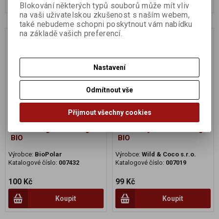
Blokování některých typů souborů může mít vliv
na vaši uživatelskou zkušenost s naším webem,
také nebudeme schopni poskytnout vám nabídku
na základě vašich preferencí.
Na dotaz
Na dotaz
Nastavení
Odmítnout vše
Přijmout všechny cookies
Pizza Margherita 310g
Ostružiny mražené 250g
BIO
BIO
Výrobce:
BioPolar
Výrobce:
Wild & Coco s.r.o.
Katalogové číslo:
007432
Katalogové číslo:
007019
100 Kč
99 Kč
Koupit
Koupit