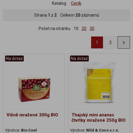
Katalog
Ceník
Strana
1
z
2
Celkem
20
záznamů
Počet na stránku
10
20
30
1
2
Na dotaz
Na dotaz
Višně mražené 300g BIO
Thajský mini ananas
čtvrtky mražené 250g BIO
Výrobce:
Bio Cool
Výrobce:
Wild & Coco s.r.o.