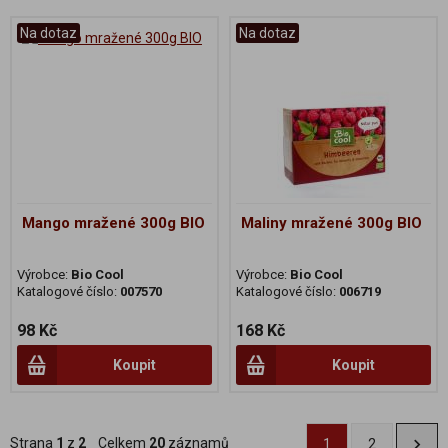
Na dotaz
Na dotaz
Mango mražené 300g BIO
Maliny mražené 300g BIO
Výrobce:
Bio Cool
Výrobce:
Bio Cool
Katalogové číslo:
007570
Katalogové číslo:
006719
98 Kč
168 Kč
Koupit
Koupit
Strana
1
z
2
Celkem
20
záznamů
1
2