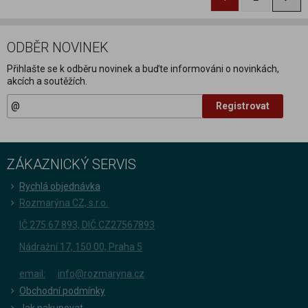
ODBĚR NOVINEK
Přihlašte se k odběru novinek a buďte informováni o novinkách,
akcích a soutěžích.
Registrovat
ZÁKAZNICKÝ SERVIS
Rychlá objednávka
Rozmarýna CZ, s.r.o.
IČ 275 67 893, DIČ CZ27567893
Nádražní 17, 150 00, Praha 5
email:
info@rozmaryna.cz
Obchodní podmínky
Jak nakupovat