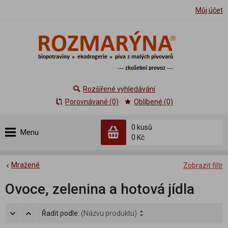
Můj účet
Rozšířené vyhledávání
Porovnávané (0)
Oblíbené (0)
0 kusů
Menu
0 Kč
Mražené
Zobrazit filtr
Ovoce, zelenina a hotová jídla
Řadit podle:
(Názvu produktu)