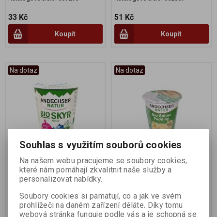
33 Kč
51 Kč
Koupit
Koupit
Na dotaz
Na dotaz
Souhlas s využitím souborů cookies
Na našem webu pracujeme se soubory cookies,
Skyr 400g BIO
Puding vanilkový 150g
které nám pomáhají zkvalitnit naše služby a
BIO
personalizovat nabídky.
Výrobce:
Andechser
Výrobce:
Andechser
Soubory cookies si pamatují, co a jak ve svém
Katalogové číslo:
006494
Katalogové číslo:
002277
prohlížeči na daném zařízení děláte. Díky tomu
webová stránka funguje podle vás a je schopná se