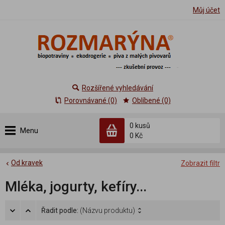
Můj účet
Rozšířené vyhledávání
Porovnávané (0)
Oblíbené (0)
0 kusů
Menu
0 Kč
Od kravek
Zobrazit filtr
Mléka, jogurty, kefíry...
Řadit podle:
(Názvu produktu)