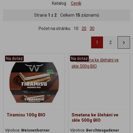
Katalog
Ceník
Strana
1
z
2
Celkem
15
záznamů
Počet na stránku
10
20
30
1
2
Na dotaz
Na dotaz
Tiramisu 100g BIO
Smetana ke šlehání ve
skle 500g BIO
Výrobce:
Weissenhorner
Výrobce:
Berchtesgadener