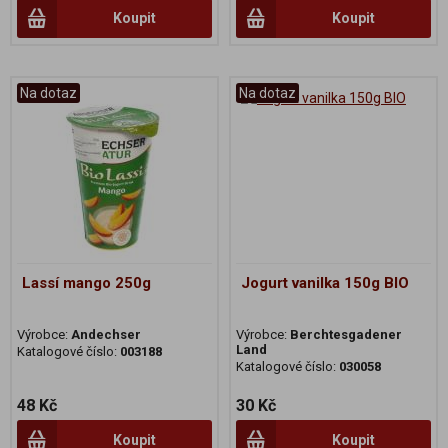
Koupit
Koupit
Na dotaz
Na dotaz
Lassí mango 250g
Jogurt vanilka 150g BIO
Výrobce:
Andechser
Výrobce:
Berchtesgadener
Land
Katalogové číslo:
003188
Katalogové číslo:
030058
48 Kč
30 Kč
Koupit
Koupit