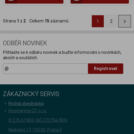
Strana
1
z
2
Celkem
15
záznamů
1
2
ODBĚR NOVINEK
Přihlašte se k odběru novinek a buďte informováni o novinkách,
akcích a soutěžích.
Registrovat
ZÁKAZNICKÝ SERVIS
Rychlá objednávka
Rozmarýna CZ, s.r.o.
IČ 275 67 893, DIČ CZ27567893
Nádražní 17, 150 00, Praha 5