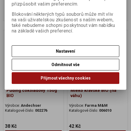
74 Kč
38 Kč
přizpůsobit vašim preferencím.
Koupit
Koupit
Blokování některých typů souborů může mít vliv
na vaši uživatelskou zkušenost s naším webem,
také nebudeme schopni poskytnout vám nabídku
na základě vašich preferencí.
Na dotaz
Na dotaz
Nastavení
Odmítnout vše
Přijmout všechny cookies
Puding čokoládový 150g
Mléko kravské BIO (na
BIO
váhu)
Výrobce:
Andechser
Výrobce:
Farma M&M
Katalogové číslo:
002276
Katalogové číslo:
006010
38 Kč
42 Kč