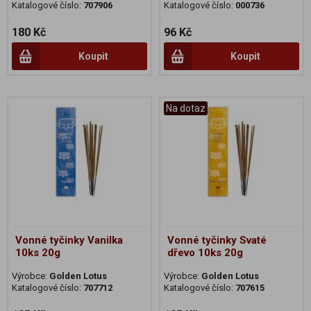
Katalogové číslo:
707906
Katalogové číslo:
000736
180 Kč
96 Kč
Koupit
Koupit
Na dotaz
Vonné tyčinky Vanilka
Vonné tyčinky Svaté
10ks 20g
dřevo 10ks 20g
Výrobce:
Golden Lotus
Výrobce:
Golden Lotus
Katalogové číslo:
707712
Katalogové číslo:
707615