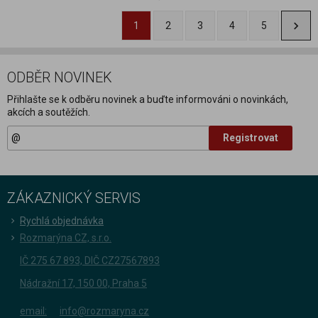
1
2
3
4
5
ODBĚR NOVINEK
Přihlašte se k odběru novinek a buďte informováni o novinkách,
akcích a soutěžích.
Registrovat
ZÁKAZNICKÝ SERVIS
Rychlá objednávka
Rozmarýna CZ, s.r.o.
IČ 275 67 893, DIČ CZ27567893
Nádražní 17, 150 00, Praha 5
email:
info@rozmaryna.cz