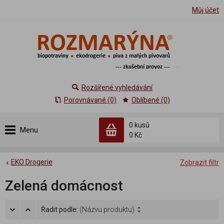
Můj účet
Rozšířené vyhledávání
Porovnávané (0)
Oblíbené (0)
0 kusů
Menu
0 Kč
EKO Drogerie
Zobrazit filtr
Zelená domácnost
Řadit podle:
(Názvu produktu)