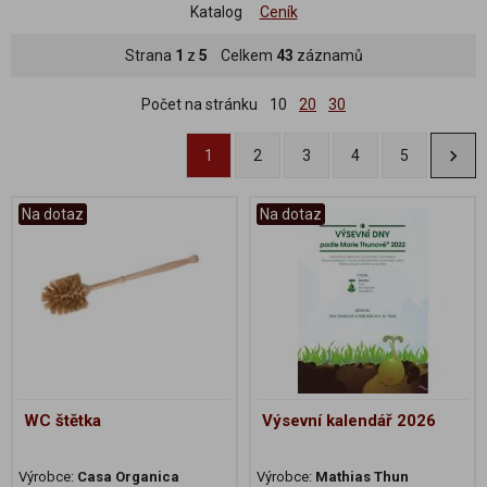
Katalog
Ceník
Strana
1
z
5
Celkem
43
záznamů
Počet na stránku
10
20
30
1
2
3
4
5
Na dotaz
Na dotaz
WC štětka
Výsevní kalendář 2026
Výrobce:
Casa Organica
Výrobce:
Mathias Thun