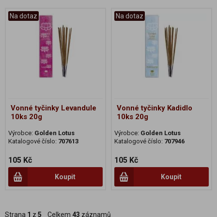
Na dotaz
Na dotaz
Vonné tyčinky Levandule
Vonné tyčinky Kadidlo
10ks 20g
10ks 20g
Výrobce:
Golden Lotus
Výrobce:
Golden Lotus
Katalogové číslo:
707613
Katalogové číslo:
707946
105 Kč
105 Kč
Koupit
Koupit
Strana
1
z
5
Celkem
43
záznamů