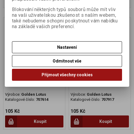
Blokování některých typů souborů může mít vliv
na vaši uživatelskou zkušenost s naším webem,
také nebudeme schopni poskytnout vám nabídku
na základě vašich preferencí.
Nastavení
Odmítnout vše
Přijmout všechny cookies
Vonné tyčinky Růže 10ks
Vonné tyčinky Patchouli
20g
10ks 20g
Výrobce:
Golden Lotus
Výrobce:
Golden Lotus
Katalogové číslo:
707614
Katalogové číslo:
707917
105 Kč
105 Kč
Koupit
Koupit