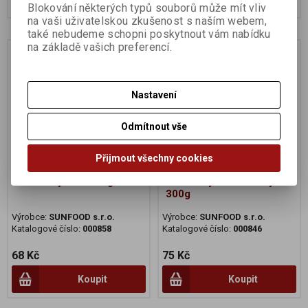
Blokování některých typů souborů může mít vliv
na vaši uživatelskou zkušenost s naším webem,
také nebudeme schopni poskytnout vám nabídku
na základě vašich preferencí.
Na dotaz
Na dotaz
Nastavení
Odmítnout vše
Přijmout všechny cookies
Kukuřičný slad 415g
Kukuřičný slad sušený
300g
Výrobce:
SUNFOOD s.r.o.
Výrobce:
SUNFOOD s.r.o.
Katalogové číslo:
000858
Katalogové číslo:
000846
68 Kč
75 Kč
Koupit
Koupit