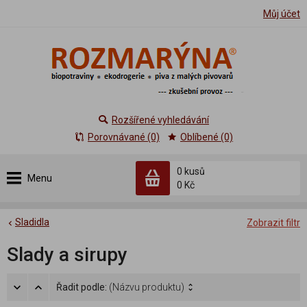
Můj účet
Rozšířené vyhledávání
Porovnávané (0)
Oblíbené (0)
0 kusů
Menu
0 Kč
Sladidla
Zobrazit filtr
Slady a sirupy
Řadit podle:
(Názvu produktu)