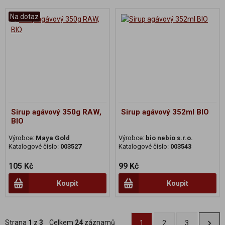
Na dotaz
Sirup agávový 350g RAW,
Sirup agávový 352ml BIO
BIO
Výrobce:
Maya Gold
Výrobce:
bio nebio s.r.o.
Katalogové číslo:
003527
Katalogové číslo:
003543
105 Kč
99 Kč
Koupit
Koupit
Strana
1
z
3
Celkem
24
záznamů
1
2
3