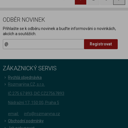
ODBĚR NOVINEK
Přihlašte se k odběru novinek a buďte informováni o novinkách,
akcích a soutěžích.
Registrovat
ZÁKAZNICKÝ SERVIS
Rychlá objednávka
Rozmarýna CZ, s.r.o.
IČ 275 67 893, DIČ CZ27567893
Nádražní 17, 150 00, Praha 5
email:
info@rozmaryna.cz
Obchodní podmínky
Jak nakupovat