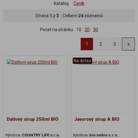
Katalog
Ceník
Strana
1
z
3
Celkem
24
záznamů
Počet na stránku
10
20
30
1
2
3
Na dotaz
Datlový sirup 250ml BIO
Javorový sirup A BIO
Výrobce:
COUNTRY LIFE s.r.o.
Výrobce:
bio nebio s.r.o.